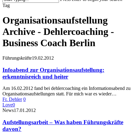
Close
Tag
Search
Organisationsaufstellung
Archive - Dehlercoaching -
Business Coach Berlin
Führungskräfte
19.02.2012
Infoabend zur Organisationsaufstellung:
erkenntnisreich und heiter
Am 16.02.2012 fand bei dehlercoaching ein Informationsabend zu
Organisationsaufstellungen statt. Für mich war es wieder…
Fr. Dehler
0
Love
0
News
17.01.2012
Aufstellungsarbeit – Was haben Führungskräfte
davon?