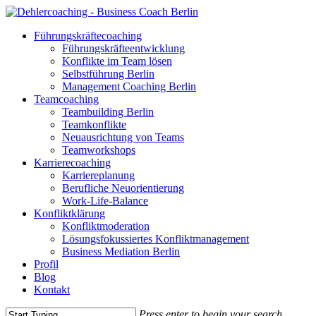
Skip
to
Menu
Führungskräfte­coaching
main
Führungskräfte­­entwicklung
content
Konflikte im Team lösen
Selbstführung Berlin
Management Coaching Berlin
Teamcoaching
Teambuilding Berlin
Teamkonflikte
Neuausrichtung von Teams
Teamworkshops
Karrierecoaching
Karriereplanung
Berufliche Neuorientierung
Work-Life-Balance
Konfliktklärung
Konfliktmoderation
Lösungsfokussiertes Konfliktmanagement
Business Mediation Berlin
Profil
Blog
Kontakt
Press enter to begin your search