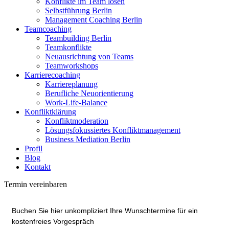
Konflikte im Team lösen
Selbstführung Berlin
Management Coaching Berlin
Teamcoaching
Teambuilding Berlin
Teamkonflikte
Neuausrichtung von Teams
Teamworkshops
Karrierecoaching
Karriereplanung
Berufliche Neuorientierung
Work-Life-Balance
Konfliktklärung
Konfliktmoderation
Lösungsfokussiertes Konfliktmanagement
Business Mediation Berlin
Profil
Blog
Kontakt
Termin vereinbaren